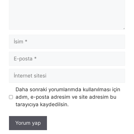
İsim
E-
posta
İnternet
sitesi
Daha sonraki yorumlarımda kullanılması için
adım, e-posta adresim ve site adresim bu
tarayıcıya kaydedilsin.