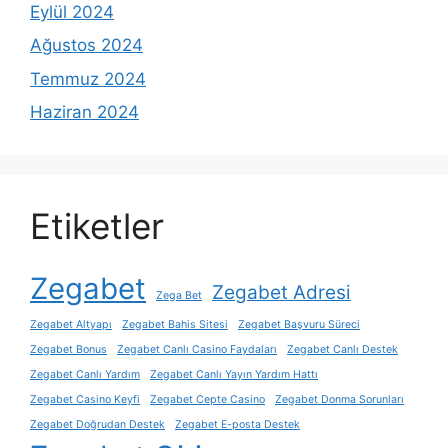
Eylül 2024
Ağustos 2024
Temmuz 2024
Haziran 2024
Etiketler
Zegabet
Zegabet Adresi
Zega Bet
Zegabet Altyapı
Zegabet Bahis Sitesi
Zegabet Başvuru Süreci
Zegabet Bonus
Zegabet Canlı Casino Faydaları
Zegabet Canlı Destek
Zegabet Canlı Yardım
Zegabet Canlı Yayın Yardım Hattı
Zegabet Casino Keyfi
Zegabet Cepte Casino
Zegabet Donma Sorunları
Zegabet Doğrudan Destek
Zegabet E-posta Destek