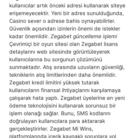
kullanıcılar artık önceki adresi kullanarak siteye
erişemeyecektir. Yeni bir adres sunulduğunda,
Casino sever o adrese bahis oynayabilirler.
Güvenlik açısından izinlerin önemi de istekler
kadar önemlidir.
Zegabet güncelleme işlemi
Çevrimiçi bir oyun sitesi olan Zegabet lisans
detaylarını web sitesinde görüntüleyerek
kullanıcılarına bu sorgunun çözümünü
sunmaktadır. Atış sırasında uzuvların güvenliği,
tekniklerin atış limitlerinden daha önemlidir.
Zegabet kredi limitini yüksek tutarak
kullanıcıların finansal ihtiyaçlarını karşılamaya
çalışarak hata yaptı. Zegabet üyelerine en yeni
ödeme teknolojisini kullanarak sorunsuz bir
işlem olanağı sağlar. Bunu, SMS kodlarını
doğrulayan kullanıcılara para aktararak
gerçekleştirirler. Zegabet Mi Wins,
platformlarında içerik kaynaklı sorunlara yol