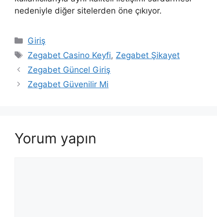
nedeniyle diğer sitelerden öne çıkıyor.
Kategoriler
Giriş
Etiketler
Zegabet Casino Keyfi
,
Zegabet Şikayet
Zegabet Güncel Giriş
Zegabet Güvenilir Mi
Yorum yapın
Yorum