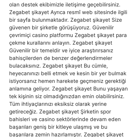
olan destek ekibimizle iletişime geçebilirsiniz.
Zegabet şikayet Ayrıca resmî web sitesinde ilgili
bir sayfa bulunmaktadır. Zegabet şikayet Size
güvenen bir şirketle görüşüyoruz. Güvenilir
çevrimiçi casino platformu Zegabet şikayet para
çekme kurallarını anlayın. Zegabet şikayet
Güvenilir bir temeldir ve iyice araştırırsanız
bahisçilerden de benzer değerlendirmeler
bulacaksınız. Zegabet şikayet Bu cümle,
heyecanınızı belli etmek ve kesin bir yer bulmak
istiyorsanız hemen harekete geçmeniz gerektiği
anlamına geliyor. Zegabet şikayet Bunu yaşayan
tek kişinin siz olmadığınızdan emin olabilirsiniz.
Tüm ihtiyaçlarınızı eksiksiz olarak yerine
getireceğiz. Zegabet şikayet Şirketin spor
bahisleri ve casino sektörlerinde devam eden
başarıları geniş bir kitleye ulaşmış ve bu
başarılara zemin hazırlamıştır. Zegabet şikayet