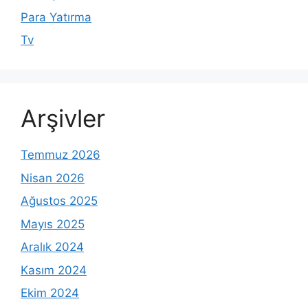
Para Yatırma
Tv
Arşivler
Temmuz 2026
Nisan 2026
Ağustos 2025
Mayıs 2025
Aralık 2024
Kasım 2024
Ekim 2024