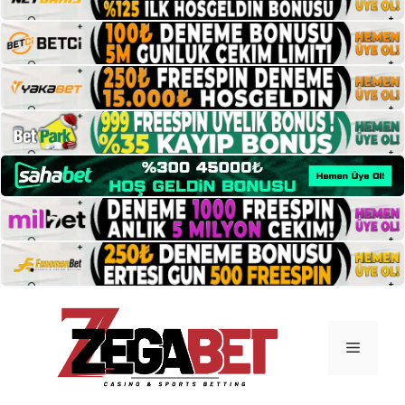
İçeriğe
atla
Menü