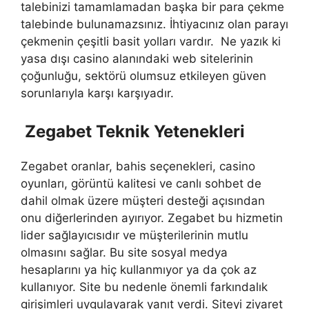
talebinizi tamamlamadan başka bir para çekme
talebinde bulunamazsınız. İhtiyacınız olan parayı
çekmenin çeşitli basit yolları vardır. Ne yazık ki
yasa dışı casino alanındaki web sitelerinin
çoğunluğu, sektörü olumsuz etkileyen güven
sorunlarıyla karşı karşıyadır.
Zegabet Teknik Yetenekleri
Zegabet oranlar, bahis seçenekleri, casino
oyunları, görüntü kalitesi ve canlı sohbet de
dahil olmak üzere müşteri desteği açısından
onu diğerlerinden ayırıyor. Zegabet bu hizmetin
lider sağlayıcısıdır ve müşterilerinin mutlu
olmasını sağlar. Bu site sosyal medya
hesaplarını ya hiç kullanmıyor ya da çok az
kullanıyor. Site bu nedenle önemli farkındalık
girişimleri uygulayarak yanıt verdi. Siteyi ziyaret