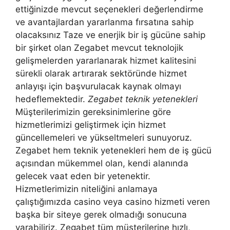
ettiğinizde mevcut seçenekleri değerlendirme
ve avantajlardan yararlanma fırsatına sahip
olacaksınız Taze ve enerjik bir iş gücüne sahip
bir şirket olan Zegabet mevcut teknolojik
gelişmelerden yararlanarak hizmet kalitesini
sürekli olarak artırarak sektöründe hizmet
anlayışı için başvurulacak kaynak olmayı
hedeflemektedir.
Zegabet teknik yetenekleri
Müşterilerimizin gereksinimlerine göre
hizmetlerimizi geliştirmek için hizmet
güncellemeleri ve yükseltmeleri sunuyoruz.
Zegabet hem teknik yetenekleri hem de iş gücü
açısından mükemmel olan, kendi alanında
gelecek vaat eden bir yetenektir.
Hizmetlerimizin niteliğini anlamaya
çalıştığımızda casino veya casino hizmeti veren
başka bir siteye gerek olmadığı sonucuna
varabiliriz. Zegabet tüm müşterilerine hızlı,