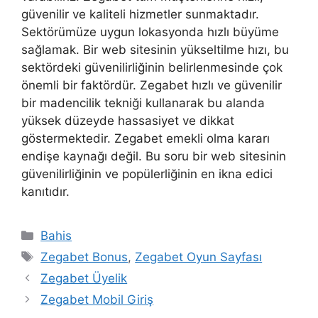
güvenilir ve kaliteli hizmetler sunmaktadır.
Sektörümüze uygun lokasyonda hızlı büyüme
sağlamak. Bir web sitesinin yükseltilme hızı, bu
sektördeki güvenilirliğinin belirlenmesinde çok
önemli bir faktördür. Zegabet hızlı ve güvenilir
bir madencilik tekniği kullanarak bu alanda
yüksek düzeyde hassasiyet ve dikkat
göstermektedir. Zegabet emekli olma kararı
endişe kaynağı değil. Bu soru bir web sitesinin
güvenilirliğinin ve popülerliğinin en ikna edici
kanıtıdır.
Kategoriler
Bahis
Etiketler
Zegabet Bonus
,
Zegabet Oyun Sayfası
Zegabet Üyelik
Zegabet Mobil Giriş