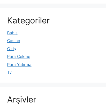
Kategoriler
Bahis
Casino
Giriş
Para Çekme
Para Yatırma
Tv
Arşivler