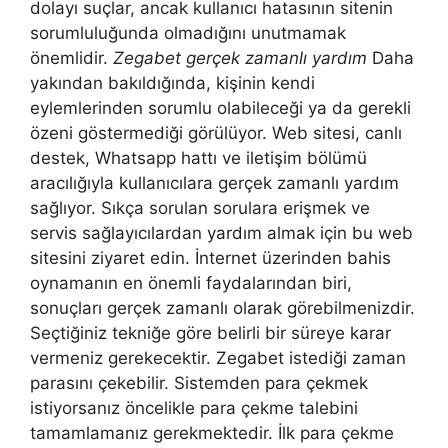
dolayı suçlar, ancak kullanıcı hatasının sitenin
sorumluluğunda olmadığını unutmamak
önemlidir.
Zegabet gerçek zamanlı yardım
Daha
yakından bakıldığında, kişinin kendi
eylemlerinden sorumlu olabileceği ya da gerekli
özeni göstermediği görülüyor. Web sitesi, canlı
destek, Whatsapp hattı ve iletişim bölümü
aracılığıyla kullanıcılara gerçek zamanlı yardım
sağlıyor. Sıkça sorulan sorulara erişmek ve
servis sağlayıcılardan yardım almak için bu web
sitesini ziyaret edin. İnternet üzerinden bahis
oynamanın en önemli faydalarından biri,
sonuçları gerçek zamanlı olarak görebilmenizdir.
Seçtiğiniz tekniğe göre belirli bir süreye karar
vermeniz gerekecektir. Zegabet istediği zaman
parasını çekebilir. Sistemden para çekmek
istiyorsanız öncelikle para çekme talebini
tamamlamanız gerekmektedir. İlk para çekme