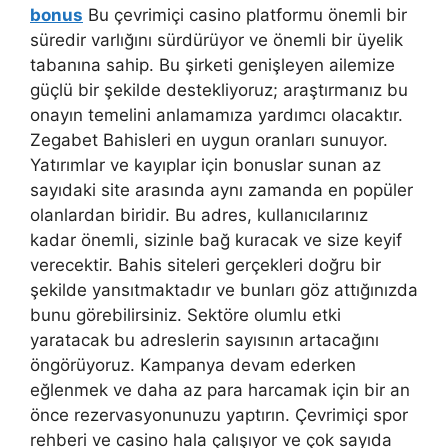
bonus
Bu çevrimiçi casino platformu önemli bir
süredir varlığını sürdürüyor ve önemli bir üyelik
tabanına sahip. Bu şirketi genişleyen ailemize
güçlü bir şekilde destekliyoruz; araştırmanız bu
onayın temelini anlamamıza yardımcı olacaktır.
Zegabet Bahisleri en uygun oranları sunuyor.
Yatırımlar ve kayıplar için bonuslar sunan az
sayıdaki site arasında aynı zamanda en popüler
olanlardan biridir. Bu adres, kullanıcılarınız
kadar önemli, sizinle bağ kuracak ve size keyif
verecektir. Bahis siteleri gerçekleri doğru bir
şekilde yansıtmaktadır ve bunları göz attığınızda
bunu görebilirsiniz. Sektöre olumlu etki
yaratacak bu adreslerin sayısının artacağını
öngörüyoruz. Kampanya devam ederken
eğlenmek ve daha az para harcamak için bir an
önce rezervasyonunuzu yaptırın. Çevrimiçi spor
rehberi ve casino hala çalışıyor ve çok sayıda