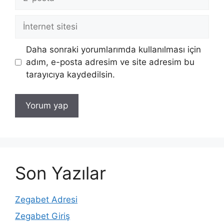
posta
İnternet
sitesi
Daha sonraki yorumlarımda kullanılması için
adım, e-posta adresim ve site adresim bu
tarayıcıya kaydedilsin.
Son Yazılar
Zegabet Adresi
Zegabet Giriş