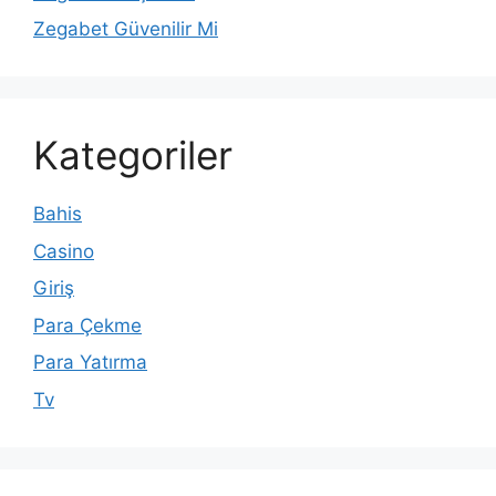
Zegabet Güvenilir Mi
Kategoriler
Bahis
Casino
Giriş
Para Çekme
Para Yatırma
Tv