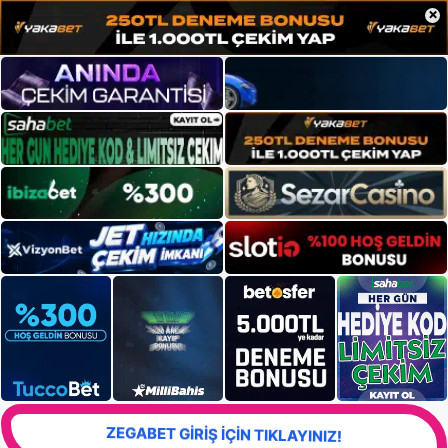
×
ZEGABET GİRİŞ İÇİN TIKLAYINIZ!