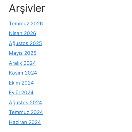
Arşivler
Temmuz 2026
Nisan 2026
Ağustos 2025
Mayıs 2025
Aralık 2024
Kasım 2024
Ekim 2024
Eylül 2024
Ağustos 2024
Temmuz 2024
Haziran 2024