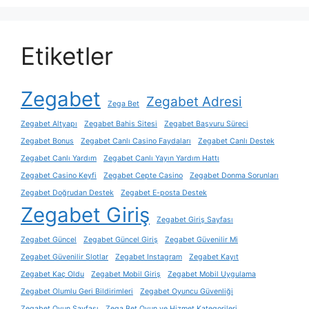
Etiketler
Zegabet
Zegabet Adresi
Zega Bet
Zegabet Altyapı
Zegabet Bahis Sitesi
Zegabet Başvuru Süreci
Zegabet Bonus
Zegabet Canlı Casino Faydaları
Zegabet Canlı Destek
Zegabet Canlı Yardım
Zegabet Canlı Yayın Yardım Hattı
Zegabet Casino Keyfi
Zegabet Cepte Casino
Zegabet Donma Sorunları
Zegabet Doğrudan Destek
Zegabet E-posta Destek
Zegabet Giriş
Zegabet Giriş Sayfası
Zegabet Güncel
Zegabet Güncel Giriş
Zegabet Güvenilir Mi
Zegabet Güvenilir Slotlar
Zegabet Instagram
Zegabet Kayıt
Zegabet Kaç Oldu
Zegabet Mobil Giriş
Zegabet Mobil Uygulama
Zegabet Olumlu Geri Bildirimleri
Zegabet Oyuncu Güvenliği
Zegabet Oyun Sayfası
Zega Bet Oyun ve Hizmet Kategorileri