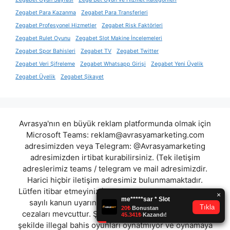
Zegabet Para Kazanma
Zegabet Para Transferleri
Zegabet Profesyonel Hizmetler
Zegabet Risk Faktörleri
Zegabet Rulet Oyunu
Zegabet Slot Makine İncelemeleri
Zegabet Spor Bahisleri
Zegabet TV
Zegabet Twitter
Zegabet Veri Şifreleme
Zegabet Whatsapp Girişi
Zegabet Yeni Üyelik
Zegabet Üyelik
Zegabet Şikayet
Avrasya'nın en büyük reklam platformunda olmak için
Microsoft Teams:
reklam@avrasyamarketing.com
adresimizden veya Telegram: @Avrasyamarketing
adresimizden irtibat kurabilirsiniz. (Tek iletişim
adreslerimiz teams / telegram ve mail adresimizdir.
Harici hiçbir iletişim adresimiz bulunmamaktadır.
Lütfen itibar etmeyiniz.) Türkiye yasalarına göre 7258
sayılı kanun uyarınca yasa dışı bahis oynamanın
cezaları mevcuttur. Şu an bulunduğunuz site hiç bir
şekilde illegal bahis oyunları oynatmıyor ve oynamaya