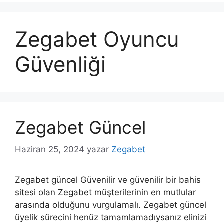
Zegabet Oyuncu
Güvenliği
Zegabet Güncel
Haziran 25, 2024
yazar
Zegabet
Zegabet güncel Güvenilir ve güvenilir bir bahis
sitesi olan Zegabet müşterilerinin en mutlular
arasında olduğunu vurgulamalı. Zegabet güncel
üyelik sürecini henüz tamamlamadıysanız elinizi