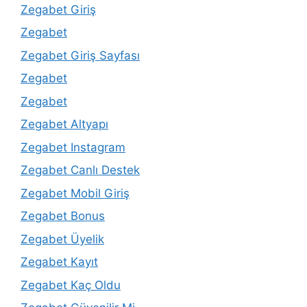
Zegabet Giriş
Zegabet
Zegabet Giriş Sayfası
Zegabet
Zegabet
Zegabet Altyapı
Zegabet Instagram
Zegabet Canlı Destek
Zegabet Mobil Giriş
Zegabet Bonus
Zegabet Üyelik
Zegabet Kayıt
Zegabet Kaç Oldu