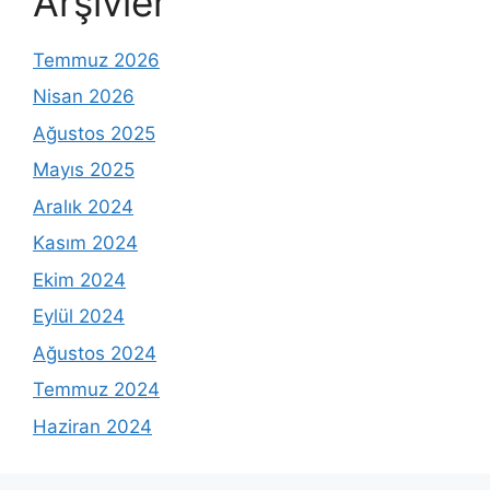
Arşivler
Temmuz 2026
Nisan 2026
Ağustos 2025
Mayıs 2025
Aralık 2024
Kasım 2024
Ekim 2024
Eylül 2024
Ağustos 2024
Temmuz 2024
Haziran 2024