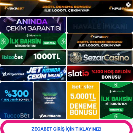
×
ZEGABET GİRİŞ İÇİN TIKLAYINIZ!