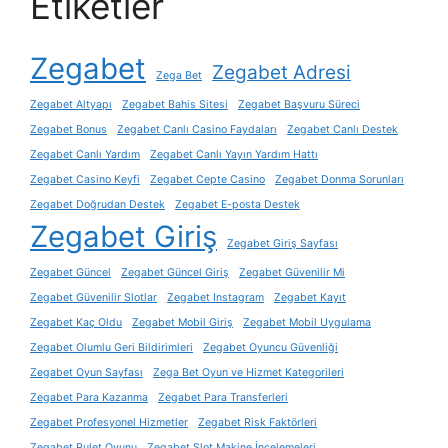
Etiketler
Zegabet
Zegabet Adresi
Zega Bet
Zegabet Altyapı
Zegabet Bahis Sitesi
Zegabet Başvuru Süreci
Zegabet Bonus
Zegabet Canlı Casino Faydaları
Zegabet Canlı Destek
Zegabet Canlı Yardım
Zegabet Canlı Yayın Yardım Hattı
Zegabet Casino Keyfi
Zegabet Cepte Casino
Zegabet Donma Sorunları
Zegabet Doğrudan Destek
Zegabet E-posta Destek
Zegabet Giriş
Zegabet Giriş Sayfası
Zegabet Güncel
Zegabet Güncel Giriş
Zegabet Güvenilir Mi
Zegabet Güvenilir Slotlar
Zegabet Instagram
Zegabet Kayıt
Zegabet Kaç Oldu
Zegabet Mobil Giriş
Zegabet Mobil Uygulama
Zegabet Olumlu Geri Bildirimleri
Zegabet Oyuncu Güvenliği
Zegabet Oyun Sayfası
Zega Bet Oyun ve Hizmet Kategorileri
Zegabet Para Kazanma
Zegabet Para Transferleri
Zegabet Profesyonel Hizmetler
Zegabet Risk Faktörleri
Zegabet Rulet Oyunu
Zegabet Slot Makine İncelemeleri