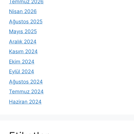
Temmuz 2026
Nisan 2026
Ağustos 2025
Mayıs 2025
Aralık 2024
Kasım 2024
Ekim 2024
Eylül 2024
Ağustos 2024
Temmuz 2024
Haziran 2024