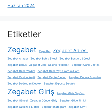
Haziran 2024
Etiketler
Zegabet
Zegabet Adresi
Zega Bet
Zegabet Altyapı
Zegabet Bahis Sitesi
Zegabet Başvuru Süreci
Zegabet Bonus
Zegabet Canlı Casino Faydaları
Zegabet Canlı Destek
Zegabet Canlı Yardım
Zegabet Canlı Yayın Yardım Hattı
Zegabet Casino Keyfi
Zegabet Cepte Casino
Zegabet Donma Sorunları
Zegabet Doğrudan Destek
Zegabet E-posta Destek
Zegabet Giriş
Zegabet Giriş Sayfası
Zegabet Güncel
Zegabet Güncel Giriş
Zegabet Güvenilir Mi
Zegabet Güvenilir Slotlar
Zegabet Instagram
Zegabet Kayıt