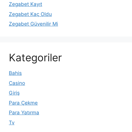
Zegabet Kayıt
Zegabet Kaç Oldu
Zegabet Güvenilir Mi
Kategoriler
Bahis
Casino
Giriş
Para Çekme
Para Yatırma
Tv