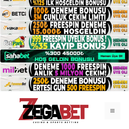
İçeriğe
atla
Menü