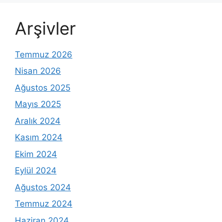
Arşivler
Temmuz 2026
Nisan 2026
Ağustos 2025
Mayıs 2025
Aralık 2024
Kasım 2024
Ekim 2024
Eylül 2024
Ağustos 2024
Temmuz 2024
Haziran 2024