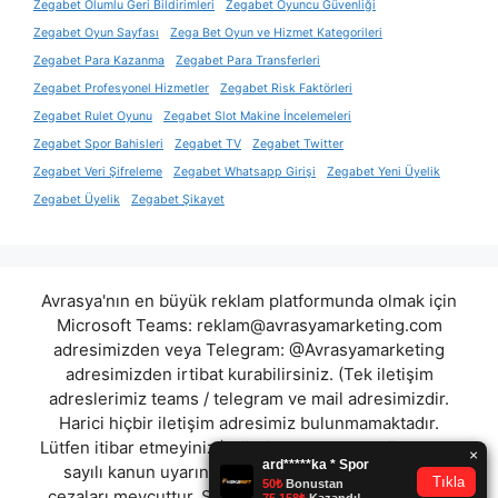
Zegabet Olumlu Geri Bildirimleri
Zegabet Oyuncu Güvenliği
Zegabet Oyun Sayfası
Zega Bet Oyun ve Hizmet Kategorileri
Zegabet Para Kazanma
Zegabet Para Transferleri
Zegabet Profesyonel Hizmetler
Zegabet Risk Faktörleri
Zegabet Rulet Oyunu
Zegabet Slot Makine İncelemeleri
Zegabet Spor Bahisleri
Zegabet TV
Zegabet Twitter
Zegabet Veri Şifreleme
Zegabet Whatsapp Girişi
Zegabet Yeni Üyelik
Zegabet Üyelik
Zegabet Şikayet
Avrasya'nın en büyük reklam platformunda olmak için
Microsoft Teams:
reklam@avrasyamarketing.com
adresimizden veya Telegram: @Avrasyamarketing
adresimizden irtibat kurabilirsiniz. (Tek iletişim
adreslerimiz teams / telegram ve mail adresimizdir.
Harici hiçbir iletişim adresimiz bulunmamaktadır.
Lütfen itibar etmeyiniz.) Türkiye yasalarına göre 7258
sayılı kanun uyarınca yasa dışı bahis oynamanın
cezaları mevcuttur. Şu an bulunduğunuz site hiç bir