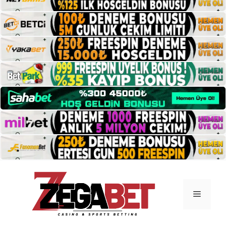
İçeriğe
atla
Menü