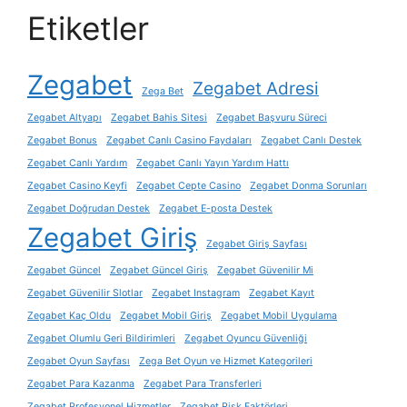
Etiketler
Zegabet
Zegabet Adresi
Zega Bet
Zegabet Altyapı
Zegabet Bahis Sitesi
Zegabet Başvuru Süreci
Zegabet Bonus
Zegabet Canlı Casino Faydaları
Zegabet Canlı Destek
Zegabet Canlı Yardım
Zegabet Canlı Yayın Yardım Hattı
Zegabet Casino Keyfi
Zegabet Cepte Casino
Zegabet Donma Sorunları
Zegabet Doğrudan Destek
Zegabet E-posta Destek
Zegabet Giriş
Zegabet Giriş Sayfası
Zegabet Güncel
Zegabet Güncel Giriş
Zegabet Güvenilir Mi
Zegabet Güvenilir Slotlar
Zegabet Instagram
Zegabet Kayıt
Zegabet Kaç Oldu
Zegabet Mobil Giriş
Zegabet Mobil Uygulama
Zegabet Olumlu Geri Bildirimleri
Zegabet Oyuncu Güvenliği
Zegabet Oyun Sayfası
Zega Bet Oyun ve Hizmet Kategorileri
Zegabet Para Kazanma
Zegabet Para Transferleri
Zegabet Profesyonel Hizmetler
Zegabet Risk Faktörleri